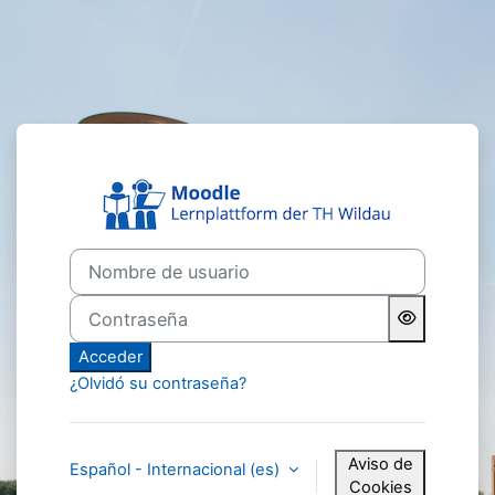
Salta al contenido principal
Entrar a TH Wil
Nombre de usuario
Contraseña
Acceder
¿Olvidó su contraseña?
Aviso de
Español - Internacional ‎(es)‎
Cookies