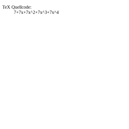
TeX Quellcode:
7+7x+7x^2+7x^3+7x^4