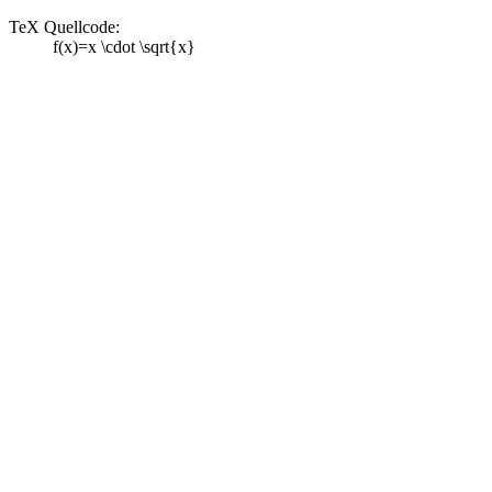
TeX Quellcode:
f(x)=x \cdot \sqrt{x}