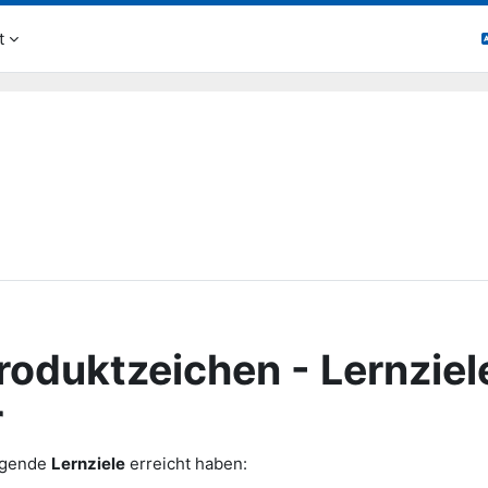
t
oduktzeichen - Lernziel
r
olgende
Lernziele
erreicht haben: