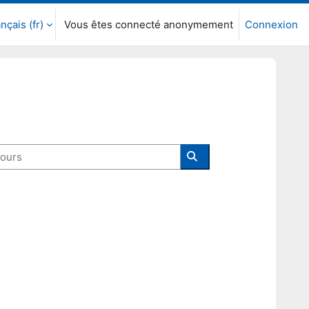
nçais ‎(fr)‎
Vous êtes connecté anonymement
Connexion
urs
Rechercher des cours