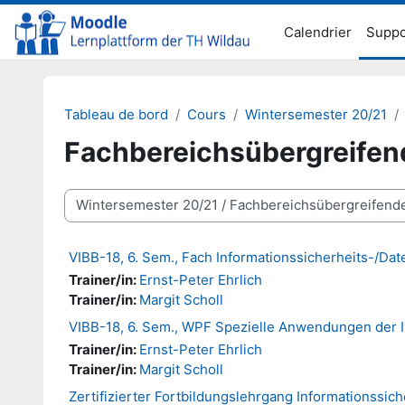
Passer au contenu principal
Calendrier
Suppo
Tableau de bord
Cours
Wintersemester 20/21
Fachbereichsübergreifen
Catégories de cours
VIBB-18, 6. Sem., Fach Informationssicherheits-/D
Trainer/in:
Ernst-Peter Ehrlich
Trainer/in:
Margit Scholl
VIBB-18, 6. Sem., WPF Spezielle Anwendungen der 
Trainer/in:
Ernst-Peter Ehrlich
Trainer/in:
Margit Scholl
Zertifizierter Fortbildungslehrgang Informationssich