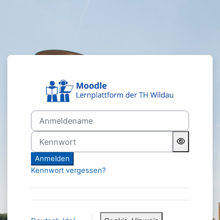
Zum Hauptinhalt
Anmelden bei 'T
Anmeldename
Kennwort
Anmelden
Kennwort vergessen?