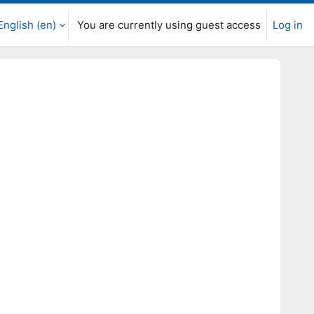
English ‎(en)‎
You are currently using guest access
Log in