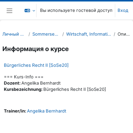
Перейти к основному содержанию
Вы используете гостевой доступ
Вход
Боковая панель
Личный кабинет
Sommersemester 20
Wirtschaft, Informatik, Recht (WIR)
Описание
Информация о курсе
Bürgerliches Recht II [SoSe20]
=== Kurs-Info ===
Dozent:
Angelika Bernhardt
Kursbezeichnung:
Bürgerliches Recht II [SoSe20]
Trainer/in:
Angelika Bernhardt