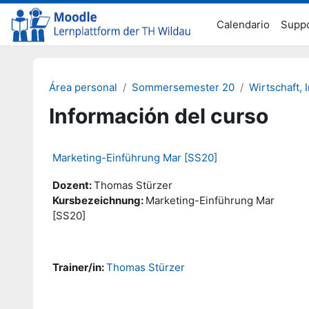
Salta al contenido principal
Calendario
Supp
Área personal
Sommersemester 20
Wirtschaft, 
Información del curso
Marketing-Einführung Mar [SS20]
Dozent:
Thomas Stürzer
Kursbezeichnung:
Marketing-Einführung Mar
[SS20]
Trainer/in:
Thomas Stürzer