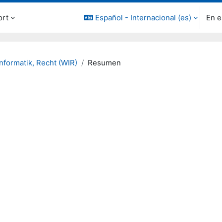
ort
Español - Internacional ‎(es)‎
En e
Informatik, Recht (WIR)
Resumen