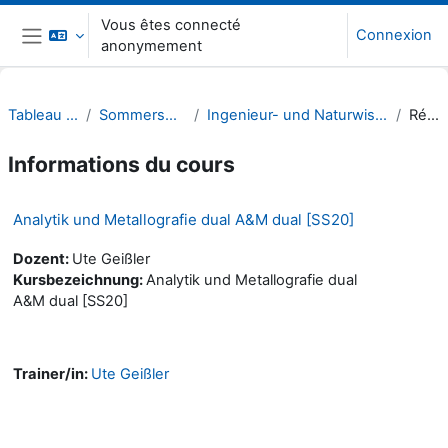
Passer au contenu principal
Vous êtes connecté
Connexion
anonymement
Panneau latéral
Tableau de bord
Sommersemester 20
Ingenieur- und Naturwissenschaften (INW)
Résumé
Informations du cours
Analytik und Metallografie dual A&M dual [SS20]
Dozent:
Ute Geißler
Kursbezeichnung:
Analytik und Metallografie dual
A&M dual [SS20]
Trainer/in:
Ute Geißler