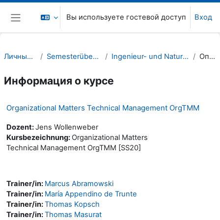
Перейти к основному содержанию
Вы используете гостевой доступ
Вход
Боковая панель
Личный кабинет
Semesterübergreifende Kurse
Ingenieur- und Naturwissenschaften (INW)
Описание
Информация о курсе
Organizational Matters Technical Management OrgTMM
Dozent:
Jens Wollenweber
Kursbezeichnung:
Organizational Matters
Technical Management OrgTMM [SS20]
Trainer/in:
Marcus Abramowski
Trainer/in:
María Appendino de Trunte
Trainer/in:
Thomas Kopsch
Trainer/in:
Thomas Masurat