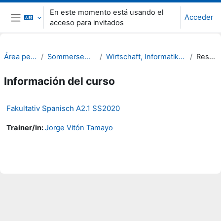
Salta al contenido principal
En este momento está usando el
Acceder
acceso para invitados
Panel lateral
Área personal
Sommersemester 20
Wirtschaft, Informatik, Recht (WIR)
Resumen
Información del curso
Fakultativ Spanisch A2.1 SS2020
Trainer/in:
Jorge Vitón Tamayo