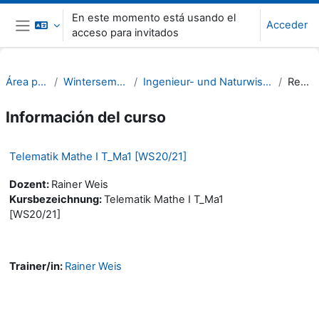
Salta al contenido principal
En este momento está usando el
Acceder
acceso para invitados
Panel lateral
Área personal
Wintersemester 20/21
Ingenieur- und Naturwissenschaften (INW)
Resumen
Información del curso
Telematik Mathe I T_Ma1 [WS20/21]
Dozent:
Rainer Weis
Kursbezeichnung:
Telematik Mathe I T_Ma1
[WS20/21]
Trainer/in:
Rainer Weis