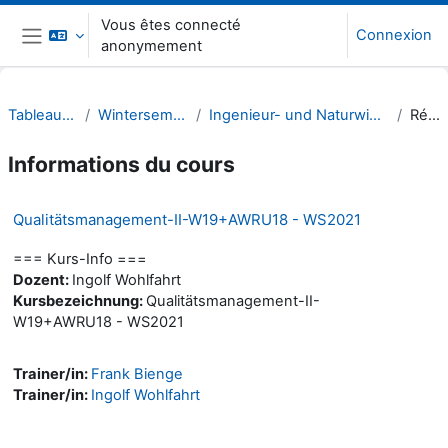
Passer au contenu principal
Vous êtes connecté
Connexion
anonymement
Panneau latéral
Tableau de bord
Wintersemester 21/22
Ingenieur- und Naturwissenschaften (INW)
Résumé
Informations du cours
Qualitätsmanagement-II-W19+AWRU18 - WS2021
=== Kurs-Info ===
Dozent:
Ingolf Wohlfahrt
Kursbezeichnung:
Qualitätsmanagement-II-
W19+AWRU18 - WS2021
Trainer/in:
Frank Bienge
Trainer/in:
Ingolf Wohlfahrt