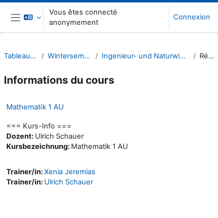
Passer au contenu principal
Vous êtes connecté
Connexion
anonymement
Panneau latéral
Tableau de bord
Wintersemester 21/22
Ingenieur- und Naturwissenschaften (INW)
Résumé
Informations du cours
Mathematik 1 AU
=== Kurs-Info ===
Dozent:
Ulrich Schauer
Kursbezeichnung:
Mathematik 1 AU
Trainer/in:
Xenia Jeremias
Trainer/in:
Ulrich Schauer