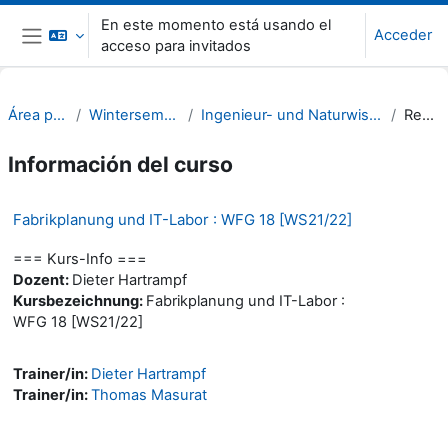
Salta al contenido principal
En este momento está usando el
Acceder
acceso para invitados
Panel lateral
Área personal
Wintersemester 21/22
Ingenieur- und Naturwissenschaften (INW)
Resumen
Información del curso
Fabrikplanung und IT-Labor : WFG 18 [WS21/22]
=== Kurs-Info ===
Dozent:
Dieter Hartrampf
Kursbezeichnung:
Fabrikplanung und IT-Labor :
WFG 18 [WS21/22]
Trainer/in:
Dieter Hartrampf
Trainer/in:
Thomas Masurat