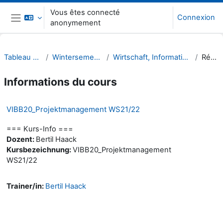
Passer au contenu principal
Vous êtes connecté
Connexion
anonymement
Panneau latéral
Tableau de bord
Wintersemester 21/22
Wirtschaft, Informatik, Recht (WIR)
Résumé
Informations du cours
VIBB20_Projektmanagement WS21/22
=== Kurs-Info ===
Dozent:
Bertil Haack
Kursbezeichnung:
VIBB20_Projektmanagement
WS21/22
Trainer/in:
Bertil Haack