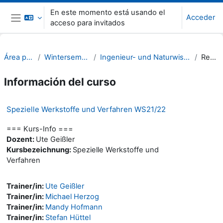
Salta al contenido principal
En este momento está usando el
Acceder
acceso para invitados
Panel lateral
Área personal
Wintersemester 21/22
Ingenieur- und Naturwissenschaften (INW)
Resumen
Información del curso
Spezielle Werkstoffe und Verfahren WS21/22
=== Kurs-Info ===
Dozent:
Ute Geißler
Kursbezeichnung:
Spezielle Werkstoffe und
Verfahren
Trainer/in:
Ute Geißler
Trainer/in:
Michael Herzog
Trainer/in:
Mandy Hofmann
Trainer/in:
Stefan Hüttel