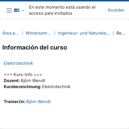
Salta al contenido principal
En este momento está usando el
Acceder
acceso para invitados
Panel lateral
Área personal
Wintersemester 21/22
Ingenieur- und Naturwissenschaften (INW)
Resumen
Información del curso
Elektrotechnik
=== Kurs-Info ===
Dozent:
Björn Wendt
Kursbezeichnung:
Elektrotechnik
Trainer/in:
Björn Wendt