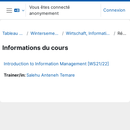
Passer au contenu principal
Vous êtes connecté
Connexion
anonymement
Panneau latéral
Tableau de bord
Wintersemester 21/22
Wirtschaft, Informatik, Recht (WIR)
Résumé
Informations du cours
Introduction to Information Management [WS21/22]
Trainer/in:
Salehu Anteneh Temare