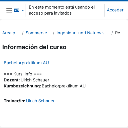
Salta al contenido principal
En este momento está usando el
Acceder
acceso para invitados
Panel lateral
Área personal
Sommersemester 22
Ingenieur- und Naturwissenschaften (INW)
Resumen
Información del curso
Bachelorpraktikum AU
=== Kurs-Info ===
Dozent:
Ulrich Schauer
Kursbezeichnung:
Bachelorpraktikum AU
Trainer/in:
Ulrich Schauer