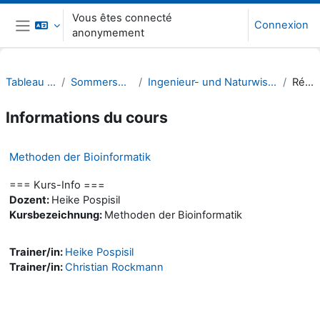
Passer au contenu principal
Vous êtes connecté
Connexion
anonymement
Panneau latéral
Tableau de bord
Sommersemester 22
Ingenieur- und Naturwissenschaften (INW)
Résumé
Informations du cours
Methoden der Bioinformatik
=== Kurs-Info ===
Dozent:
Heike Pospisil
Kursbezeichnung:
Methoden der Bioinformatik
Trainer/in:
Heike Pospisil
Trainer/in:
Christian Rockmann