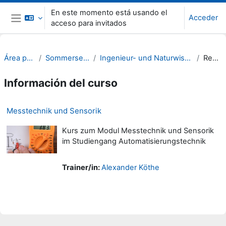
Salta al contenido principal
En este momento está usando el
Acceder
acceso para invitados
Panel lateral
Área personal
Sommersemester 22
Ingenieur- und Naturwissenschaften (INW)
Resumen
Información del curso
Messtechnik und Sensorik
Kurs zum Modul Messtechnik und Sensorik
im Studiengang Automatisierungstechnik
Trainer/in:
Alexander Köthe