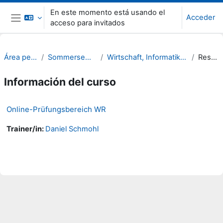
Salta al contenido principal
En este momento está usando el
Acceder
acceso para invitados
Panel lateral
Área personal
Sommersemester 22
Wirtschaft, Informatik, Recht (WIR)
Resumen
Información del curso
Online-Prüfungsbereich WR
Trainer/in:
Daniel Schmohl