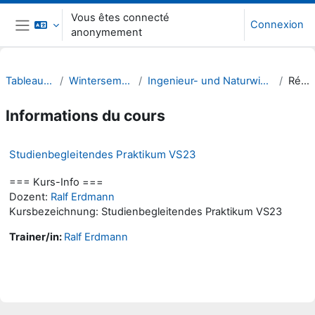
Passer au contenu principal
Vous êtes connecté
Connexion
anonymement
Panneau latéral
Tableau de bord
Wintersemester 23/24
Ingenieur- und Naturwissenschaften (INW)
Résumé
Informations du cours
Studienbegleitendes Praktikum VS23
=== Kurs-Info ===
Dozent:
Ralf Erdmann
Kursbezeichnung: Studienbegleitendes Praktikum VS23
Trainer/in:
Ralf Erdmann