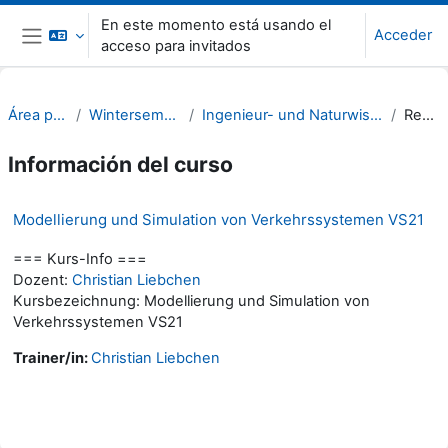
Salta al contenido principal
En este momento está usando el
Acceder
acceso para invitados
Panel lateral
Área personal
Wintersemester 23/24
Ingenieur- und Naturwissenschaften (INW)
Resumen
Información del curso
Modellierung und Simulation von Verkehrssystemen VS21
=== Kurs-Info ===
Dozent:
Christian Liebchen
Kursbezeichnung: Modellierung und Simulation von
Verkehrssystemen VS21
Trainer/in:
Christian Liebchen