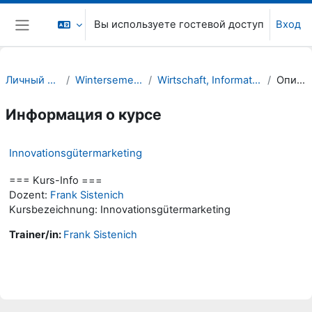
Перейти к основному содержанию
Вы используете гостевой доступ
Вход
Боковая панель
Личный кабинет
Wintersemester 23/24
Wirtschaft, Informatik, Recht (WIR)
Описание
Информация о курсе
Innovationsgütermarketing
=== Kurs-Info ===
Dozent:
Frank Sistenich
Kursbezeichnung: Innovationsgütermarketing
Trainer/in:
Frank Sistenich