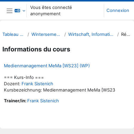
Passer au contenu principal
Vous êtes connecté
Connexion
anonymement
Panneau latéral
Tableau de bord
Wintersemester 23/24
Wirtschaft, Informatik, Recht (WIR)
Résumé
Informations du cours
Medienmanagement MeMa [WS23] (WP)
=== Kurs-Info ===
Dozent:
Frank Sistenich
Kursbezeichnung: Medienmanagement MeMa [WS23
Trainer/in:
Frank Sistenich