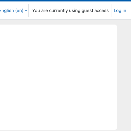
English ‎(en)‎
You are currently using guest access
Log in