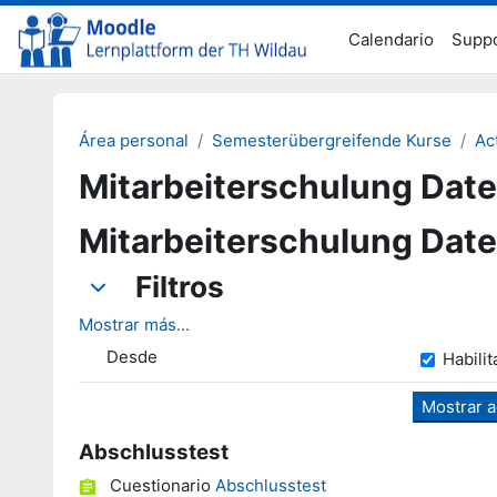
Salta al contenido principal
Calendario
Supp
Área personal
Semesterübergreifende Kurse
Ac
Mitarbeiterschulung Dat
Mitarbeiterschulung Date
Filtros
Filtros
Filtros
Mostrar más...
Desd
Desde
Habilit
Abschlusstest
Cuestionario
Abschlusstest