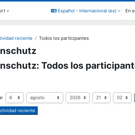
ort
Español - Internacional ‎(es)‎
En e
tividad reciente
Todos los participantes
enschutz
nschutz: Todos los participan
Día
Mes
Año
Hora
Minu
e
ar