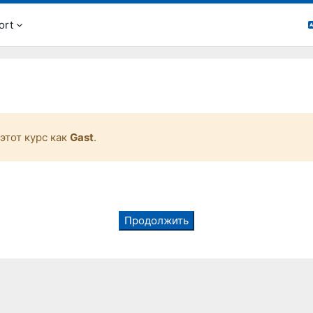
ort
этот курс как
Gast
.
Продолжить