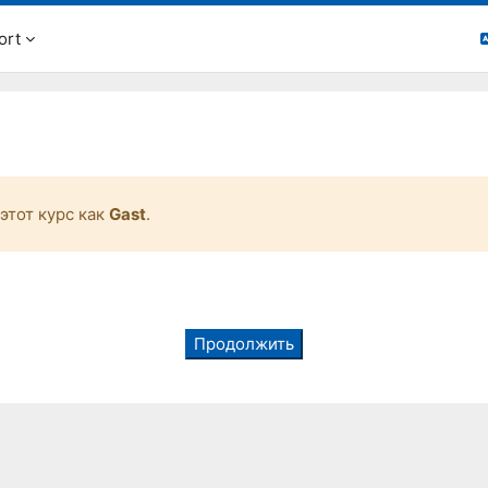
ort
этот курс как
Gast
.
Продолжить