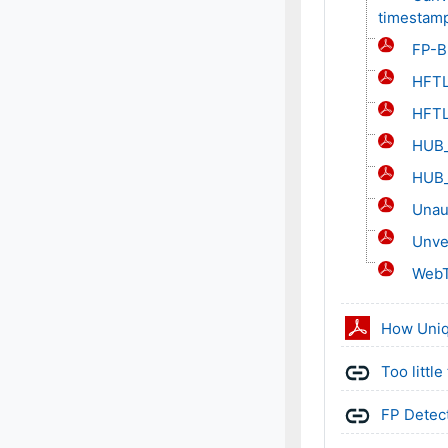
timestam
FP-Bl
HFTL
HFTL
HUB_
HUB_
Unau
Unve
WebT
How Uniq
Too littl
FP Detec