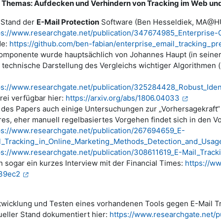
 Themas: Aufdecken und Verhindern von Tracking im Web und
 Stand der
E-Mail Protection
Software (Ben Hesseldiek, MA@HU 
ps://www.researchgate.net/publication/347674985_Enterprise-
de:
https://github.com/ben-fabian/enterprise_email_tracking_pr
omponente wurde hauptsächlich von Johannes Haupt (in seine
 technische Darstellung des Vergleichs wichtiger Algorithmen (m
ps://www.researchgate.net/publication/325284428_Robust_Iden
frei verfügbar hier:
https://arxiv.org/abs/1806.04033
l des Papers auch einige Untersuchungen zur „Vorhersagekraft“
res, eher manuell regelbasiertes Vorgehen findet sich in den Vo
ps://www.researchgate.net/publication/267694659_E-
l_Tracking_in_Online_Marketing_Methods_Detection_and_Usag
ps://www.researchgate.net/publication/308611619_E-Mail_Tra
n sogar ein kurzes Interview mit der Financial Times:
https://w
39ec2
twicklung und Testen eines vorhandenen Tools gegen E-Mail T
ueller Stand dokumentiert hier:
https://www.researchgate.net/