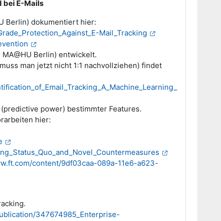
 bei E-Mails
Berlin) dokumentiert hier:
Grade_Protection_Against_E-Mail_Tracking
evention
r MA@HU Berlin) entwickelt.
uss man jetzt nicht 1:1 nachvollziehen) findet
tification_of_Email_Tracking_A_Machine_Learning_Approach
 (predictive power) bestimmter Features.
rarbeiten hier:
e
cking_Status_Quo_and_Novel_Countermeasures
ww.ft.com/content/9df03caa-089a-11e6-a623-
racking.
publication/347674985_Enterprise-