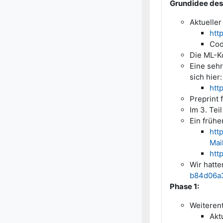
Grundidee des
Aktueller
htt
Co
Die ML-K
Eine sehr
sich hier:
htt
Preprint 
Im 3. Tei
Ein frühe
htt
Mai
htt
Wir hatte
b84d06a
Phase 1:
Weiteren
Akt