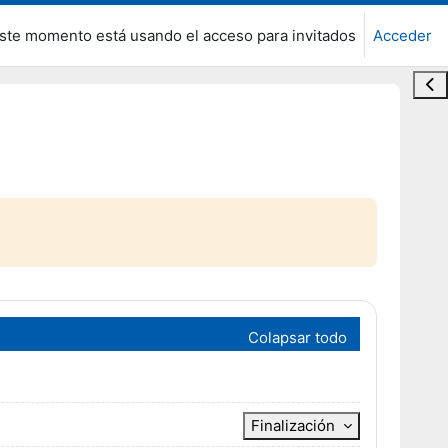
ste momento está usando el acceso para invitados
Acceder
Abr
Colapsar todo
Finalización