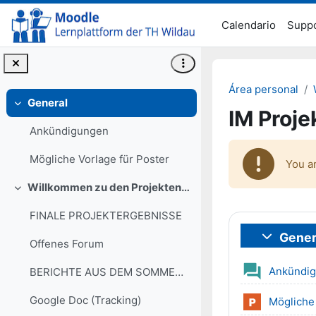
Salta al contenido principal
Calendario
Supp
Área personal
General
Colapsar
IM Proj
Ankündigungen
Mögliche Vorlage für Poster
You a
Willkommen zu den Projekten rund um Web, Privacy und AI :-)
Colapsar
FINALE PROJEKTERGEBNISSE
Perfilad
Gener
Colapsar
Offenes Forum
Ankündi
BERICHTE AUS DEM SOMMERSEMESTER
Google Doc (Tracking)
Mögliche