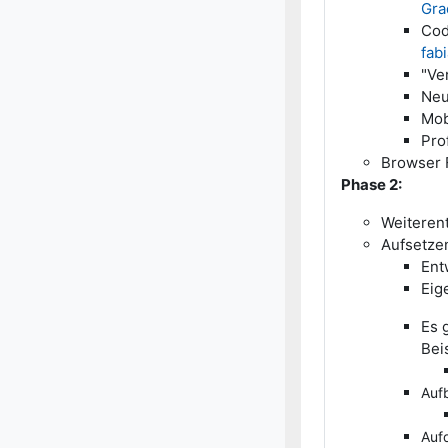
Gra
Cod
fab
"Ve
Neu
Mob
Pro
Browser 
Phase 2:
Weiterent
Aufsetze
Ent
Eig
Es 
Bei
Auf
Auf