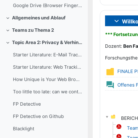
Google Drive (Browser Fingerprinting)
Allgemeines und Ablauf
Colapsar
Willk
Colapsar
Teams zu Thema 2
Colapsar
*** Fortsetzu
Topic Area 2: Privacy & Verhindern von Tracking im Web oder bei E-Mails
Colapsar
Dozent:
Ben F
Starter Literature: E-Mail Tracking
Forschungsth
Starter Literature: Web Tracking & Browser Fingerprinting
FINALE 
How Unique is Your Web Browser?
Offenes
Too little too late: can we control browser fingerprinting?
FP Detective
FP Detective on Github
BERIC
Team
Blacklight
Team