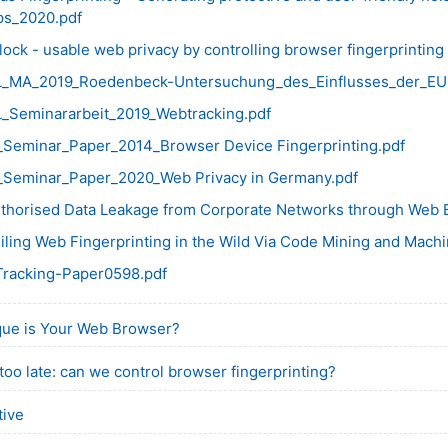
ps_2020.pdf
ock - usable web privacy by controlling browser fingerprinting 
_MA_2019_Roedenbeck-Untersuchung_des_Einflusses_der_EU
_Seminararbeit_2019_Webtracking.pdf
Seminar_Paper_2014_Browser Device Fingerprinting.pdf
Seminar_Paper_2020_Web Privacy in Germany.pdf
thorised Data Leakage from Corporate Networks through Web Br
iling Web Fingerprinting in the Wild Via Code Mining and Machi
racking-Paper0598.pdf
URL
ue is Your Web Browser?
URL
e too late: can we control browser fingerprinting?
URL
tive