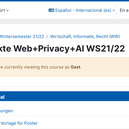
ort
Español - Internacional ‎(es)‎
En e
Wintersemester 21/22
Wirtschaft, Informatik, Recht (WIR)
ekte Web+Privacy+AI WS21/22
re currently viewing this course as
Gast
.
o de sección
al
Foro
gungen
Archivo
 Vorlage für Poster