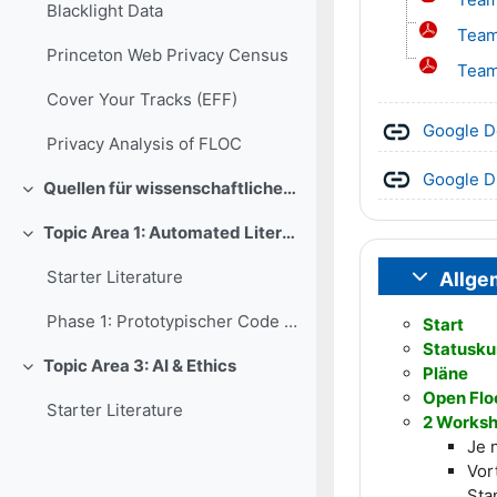
Blacklight Data
Team
Princeton Web Privacy Census
Team
Cover Your Tracks (EFF)
Google D
Privacy Analysis of FLOC
Google Dr
Quellen für wissenschaftliche Literatur (alle Themen)
Colapsar
Topic Area 1: Automated Literature Survey Using AI Technology
Colapsar
Starter Literature
Allge
Colapsar
Phase 1: Prototypischer Code & Beispiel (bitte nur zur generellen Inspiration ansehen)
Start
Statusku
Topic Area 3: AI & Ethics
Pläne
Colapsar
Open Flo
Starter Literature
2 Worksh
Je 
Vor
Sta