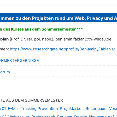
ommen zu den Projekten rund um Web, Privacy und AI
ng des Kurses aus dem Sommersemester ***
abian
(Prof. Dr. rer. pol. habil.), benjamin.fabian@th-wildau.de
emen:
https://www.researchgate.net/profile/Benjamin_Fabian
Carpeta
PROJEKTERGEBNISSE
Foro
 Forum
HTE AUS DEM SOMMERSEMESTER
 01_E-Mail Tracking Prevention_Projektarbeit_Rosenbaum_Voss
 02_Webtracker_Projektarbeit_Boustan_Domke_Neumann.pdf