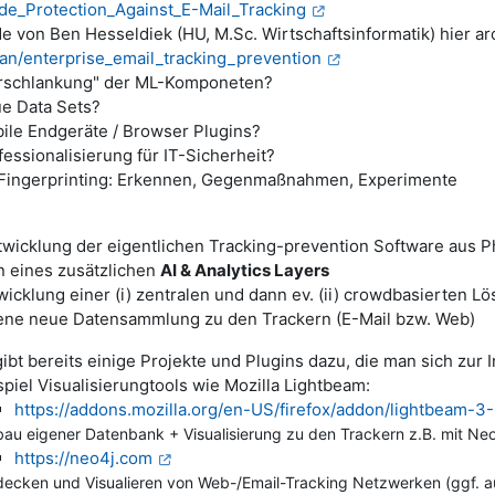
de_Protection_Against_E-Mail_Tracking
e von Ben Hesseldiek (HU, M.Sc. Wirtschaftsinformatik) hier ar
ian/enterprise_email_tracking_prevention
rschlankung" der ML-Komponeten?
e Data Sets?
ile Endgeräte / Browser Plugins?
fessionalisierung für IT-Sicherheit?
Fingerprinting: Erkennen, Gegenmaßnahmen, Experimente
wicklung der eigentlichen Tracking-prevention Software aus P
n eines zusätzlichen
AI & Analytics Layers
wicklung einer (i) zentralen und dann ev. (ii) crowdbasierten L
ene neue Datensammlung zu den Trackern (E-Mail bzw. Web)
gibt bereits einige Projekte und Plugins dazu, die man sich zur
spiel Visualisierungtools wie Mozilla Lightbeam:
https://addons.mozilla.org/en-US/firefox/addon/lightbeam-3-
bau eigener Datenbank + Visualisierung zu den Trackern z.B. mit Ne
https://neo4j.com
decken und Visualieren von Web-/Email-Tracking Netzwerken (ggf. au