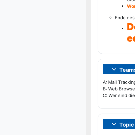
Wor
Ende des
D
e
Teams
Colapsar
A: Mail Tracki
B: Web Browser
C: Wer sind di
Topic
Colapsar