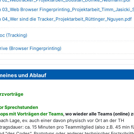
 03_Web Browser Fingerprinting_Projektarbeit_Timm_Jasicki_
 04_Wer sind die Tracker_Projektarbeit_Rüttinger_Nguyen.pdf
URL
oc (Tracking)
URL
ive (Browser Fingerprinting)
meines und Ablauf
rzvorträge
or Sprechstunden
ops mit Vorträgen der Teams
, wo wieder alle Teams (onlin
nach Lage, ev. auch einer davon physisch vor Ort an der TH
tragsdauer: ca. 15 Minuten pro Teammitglied (also z.B. 45 min f
nd "des Codes", Prototyps oder anderer technischer Fortschritt