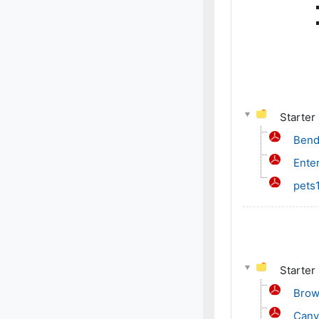
Starter
Bend
Enter
pets
Starter
Brow
Canva