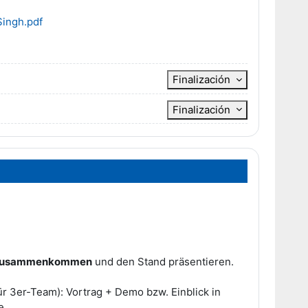
Singh.pdf
Finalización
Finalización
e) zusammenkommen
und den Stand präsentieren.
ür 3er-Team): Vortrag + Demo bzw. Einblick in
e