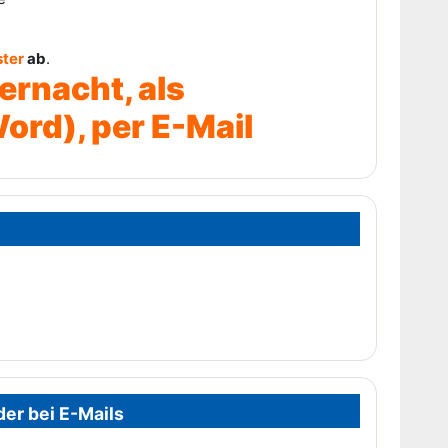
ster
ab
.
ernacht, als
ord), per E-Mail
der bei E-Mails