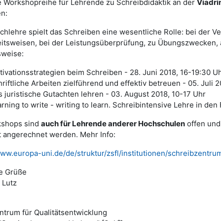
e Workshopreihe für Lehrende zu Schreibdidaktik an der
Viadri
n:
achlehre spielt das Schreiben eine wesentliche Rolle: bei der 
itsweisen, bei der Leistungsüberprüfung, zu Übungszwecken, a
sweise:
ivationsstrategien beim Schreiben - 28. Juni 2018, 16-19:30 U
riftliche Arbeiten zielführend und effektiv betreuen - 05. Juli 
 juristische Gutachten lehren - 03. August 2018, 10-17 Uhr
rning to write - writing to learn. Schreibintensive Lehre in de
kshops sind
auch für Lehrende anderer Hochschulen
offen und
at angerechnet werden. Mehr Info:
www.europa-uni.de/de/struktur/zsfl/institutionen/schreibzent
e Grüße
 Lutz
ntrum für Qualitätsentwicklung