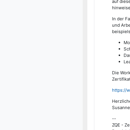
auf dies
hinweise
In der F
und Arbe
beispiel
Mot
Sch
Das
Lea
Die Wor
Zertifik
https://
Herzlich
Susanne
--
ZQE - Ze