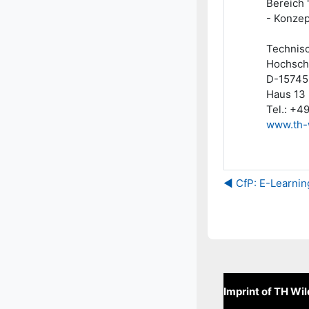
Bereich 
- Konzep
Technisc
Hochschu
D-15745
Haus 13
Tel.: +4
www.th-
◀︎ CfP: E-Learni
Imprint of TH Wi