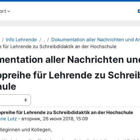
ort
Info Lehrende
.
Dokumentation aller Nachrichten und 
 für Lehrende zu Schreibdidaktik an der Hochschule
entation aller Nachrichten u
reihe für Lehrende zu Schreib
ule
ения
reihe für Lehrende zu Schreibdidaktik an der Hochschule
тво ответов: 0
ne Lutz
-
вторник, 26 июня 2018, 15:09
lleginnen und Kollegen,