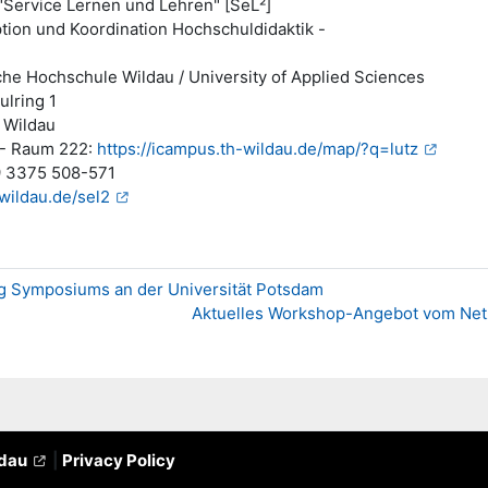
"Service Lernen und Lehren" [SeL²]
tion und Koordination Hochschuldidaktik -
he Hochschule Wildau / University of Applied Sciences
lring 1
 Wildau
 - Raum 222:
https://icampus.th-wildau.de/map/?q=lutz
9 3375 508-571
wildau.de/sel2
ng Symposiums an der Universität Potsdam
Aktuelles Workshop-Angebot vom Netzw
ldau
|
Privacy Policy