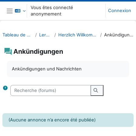
Passer au contenu principal
Vous êtes connecté
Connexion
anonymement
Panneau latéral
Tableau de bord
Lernen
Herzlich Willkommen!
Ankündigungen
Ankündigungen
Conditions d’achèvement
Ankündigungen und Nachrichten
Recherche (forums)
Recherche (forum
(Aucune annonce n’a encore été publiée)