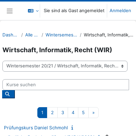
Zum Hauptinhalt
Sie sind als Gast angemeldet
Anmelden
Website-Übersicht
Dashboard
Alle Kurse
Wintersemester 20/21
Wirtschaft, Informatik, Recht (WIR)
Wirtschaft, Informatik, Recht (WIR)
Kursbereiche
Kurse suchen
Kurse suchen
Seite 1
Seite 2
Seite 3
Seite 4
Seite 5
Nächste Seite
1
2
3
4
5
»
Prüfungskurs Daniel Schmohl