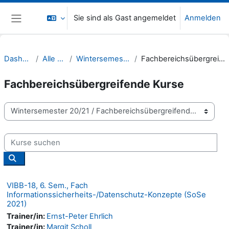
Zum Hauptinhalt
Sie sind als Gast angemeldet
Anmelden
Website-Übersicht
Dashboard
Alle Kurse
Wintersemester 20/21
Fachbereichsübergreifende Kurse
Fachbereichsübergreifende Kurse
Kursbereiche
Kurse suchen
Kurse suchen
VIBB-18, 6. Sem., Fach
Informationssicherheits-/Datenschutz-Konzepte (SoSe
2021)
Trainer/in:
Ernst-Peter Ehrlich
Trainer/in:
Margit Scholl