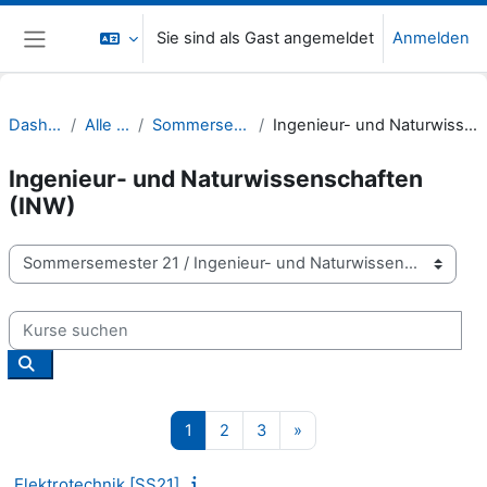
Zum Hauptinhalt
Sie sind als Gast angemeldet
Anmelden
Website-Übersicht
Dashboard
Alle Kurse
Sommersemester 21
Ingenieur- und Naturwissenschaften (INW)
Ingenieur- und Naturwissenschaften
(INW)
Kursbereiche
Kurse suchen
Kurse suchen
Seite 1
Seite 2
Seite 3
Nächste Seite
1
2
3
»
Elektrotechnik [SS21]