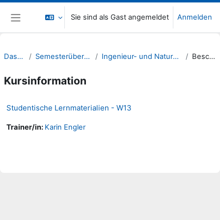
Zum Hauptinhalt
Sie sind als Gast angemeldet
Anmelden
Website-Übersicht
Dashboard
Semesterübergreifende Kurse
Ingenieur- und Naturwissenschaften (INW)
Beschreibung
Kursinformation
Studentische Lernmaterialien - W13
Trainer/in:
Karin Engler