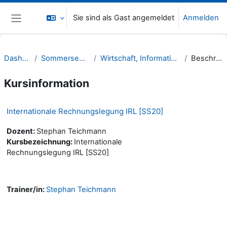
Zum Hauptinhalt
Sie sind als Gast angemeldet
Anmelden
Website-Übersicht
Dashboard
Sommersemester 20
Wirtschaft, Informatik, Recht (WIR)
Beschreibung
Kursinformation
Internationale Rechnungslegung IRL [SS20]
Dozent:
Stephan Teichmann
Kursbezeichnung:
Internationale
Rechnungslegung IRL [SS20]
Trainer/in:
Stephan Teichmann