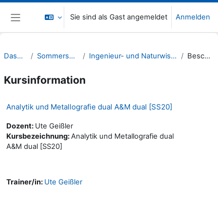
Zum Hauptinhalt
Sie sind als Gast angemeldet
Anmelden
Website-Übersicht
Dashboard
Sommersemester 20
Ingenieur- und Naturwissenschaften (INW)
Beschreibung
Kursinformation
Analytik und Metallografie dual A&M dual [SS20]
Dozent:
Ute Geißler
Kursbezeichnung:
Analytik und Metallografie dual
A&M dual [SS20]
Trainer/in:
Ute Geißler