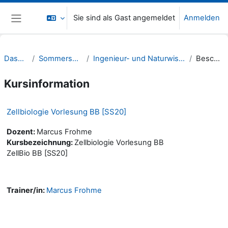
Zum Hauptinhalt
Sie sind als Gast angemeldet
Anmelden
Website-Übersicht
Dashboard
Sommersemester 20
Ingenieur- und Naturwissenschaften (INW)
Beschreibung
Kursinformation
Zellbiologie Vorlesung BB [SS20]
Dozent:
Marcus Frohme
Kursbezeichnung:
Zellbiologie Vorlesung BB
ZellBio BB [SS20]
Trainer/in:
Marcus Frohme