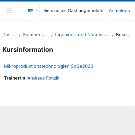
Zum Hauptinhalt
Sie sind als Gast angemeldet
Anmelden
Website-Übersicht
Dashboard
Sommersemester 20
Ingenieur- und Naturwissenschaften (INW)
Beschreibung
Kursinformation
Mikroproduktionstechnologien SoSe2020
Trainer/in:
Andreas Foitzik