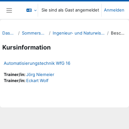
Zum Hauptinhalt
Sie sind als Gast angemeldet
Anmelden
Website-Übersicht
Dashboard
Sommersemester 20
Ingenieur- und Naturwissenschaften (INW)
Beschreibung
Kursinformation
Automatisierungstechnik WfG 16
Trainer/in:
Jörg Niemeier
Trainer/in:
Eckart Wolf