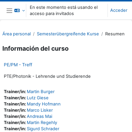
Salta al contenido principal
En este momento está usando el
Acceder
acceso para invitados
Panel lateral
Área personal
Semesterübergreifende Kurse
Resumen
Información del curso
PE/PM - Treff
PTE/Photonik - Lehrende und Studierende
Trainer/in:
Martin Burger
Trainer/in:
Lutz Giese
Trainer/in:
Mandy Hofmann
Trainer/in:
Marco Lisker
Trainer/in:
Andreas Mai
Trainer/in:
Martin Regehly
Trainer/in:
Sigurd Schrader