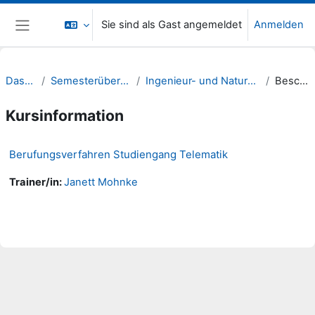
Zum Hauptinhalt
Sie sind als Gast angemeldet
Anmelden
Website-Übersicht
Dashboard
Semesterübergreifende Kurse
Ingenieur- und Naturwissenschaften (INW)
Beschreibung
Kursinformation
Berufungsverfahren Studiengang Telematik
Trainer/in:
Janett Mohnke