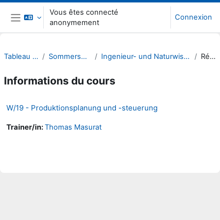
Passer au contenu principal
Vous êtes connecté
Connexion
anonymement
Panneau latéral
Tableau de bord
Sommersemester 21
Ingenieur- und Naturwissenschaften (INW)
Résumé
Informations du cours
W/19 - Produktionsplanung und -steuerung
Trainer/in:
Thomas Masurat