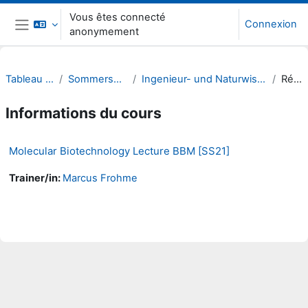
Passer au contenu principal
Vous êtes connecté
Connexion
anonymement
Panneau latéral
Tableau de bord
Sommersemester 21
Ingenieur- und Naturwissenschaften (INW)
Résumé
Informations du cours
Molecular Biotechnology Lecture BBM [SS21]
Trainer/in:
Marcus Frohme