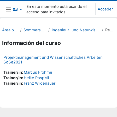
Salta al contenido principal
En este momento está usando el
Acceder
acceso para invitados
Panel lateral
Área personal
Sommersemester 21
Ingenieur- und Naturwissenschaften (INW)
Resumen
Información del curso
Projektmanagement und Wissenschaftliches Arbeiten
SoSe2021
Trainer/in:
Marcus Frohme
Trainer/in:
Heike Pospisil
Trainer/in:
Franz Wildenauer