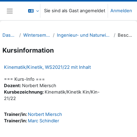
Zum Hauptinhalt
Sie sind als Gast angemeldet
Anmelden
Website-Übersicht
Dashboard
Wintersemester 21/22
Ingenieur- und Naturwissenschaften (INW)
Beschreibung
Kursinformation
Kinematik/Kinetik, WS2021/22 mit Inhalt
=== Kurs-Info ===
Dozent:
Norbert Miersch
Kursbezeichnung:
Kinematik/Kinetik Kin/Kin-
21/22
Trainer/in:
Norbert Miersch
Trainer/in:
Marc Schindler